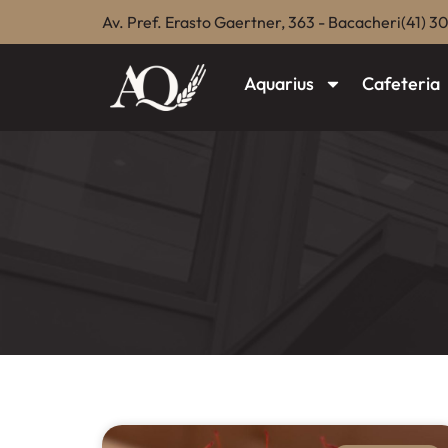
Av. Pref. Erasto Gaertner, 363 - Bacacheri
(41) 3
Aquarius
Cafeteria