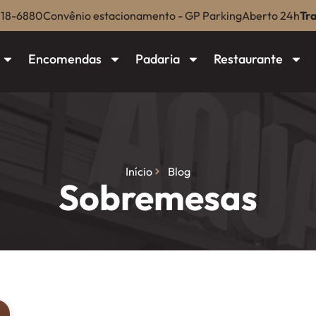
018-6880
Convênio estacionamento - GP Parking
Aberto 24h
Tr
Encomendas
Padaria
Restaurante
Início
Blog
Sobremesas