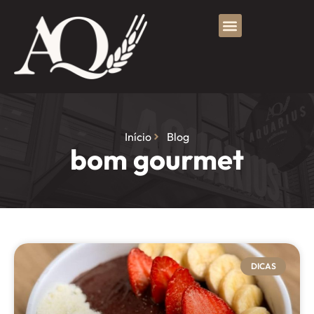
Início
Blog
bom gourmet
DICAS