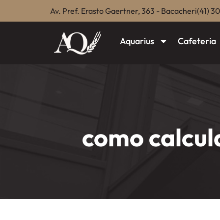
Av. Pref. Erasto Gaertner, 363 - Bacacheri
(41) 3
Aquarius
Cafeteria
como calcul