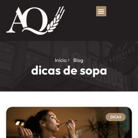
Início
Blog
dicas de sopa
DICAS