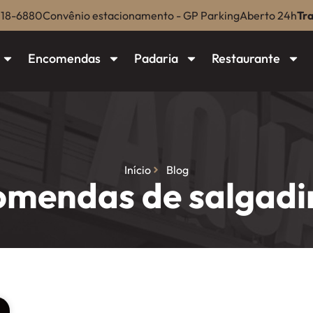
018-6880
Convênio estacionamento - GP Parking
Aberto 24h
Tr
Encomendas
Padaria
Restaurante
Início
Blog
omendas de salgadi