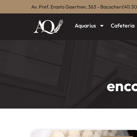
Av. Pref. Erasto Gaertner, 363 - Bacacheri
(41) 3
Aquarius
Cafeteria
enc