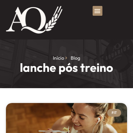
Início
Blog
lanche pós treino
FIT