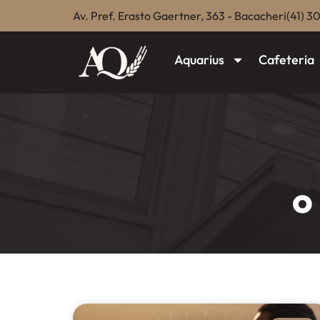
Av. Pref. Erasto Gaertner, 363 - Bacacheri
(41) 3
Aquarius
Cafeteria
o