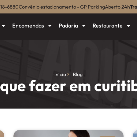
018-6880
Convênio estacionamento - GP Parking
Aberto 24h
Tr
Encomendas
Padaria
Restaurante
Início
Blog
 que fazer em curiti