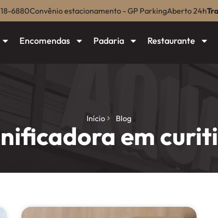
018-6880
Convênio estacionamento - GP Parking
Aberto 24h
Tr
Encomendas
Padaria
Restaurante
Início
Blog
nificadora em curit