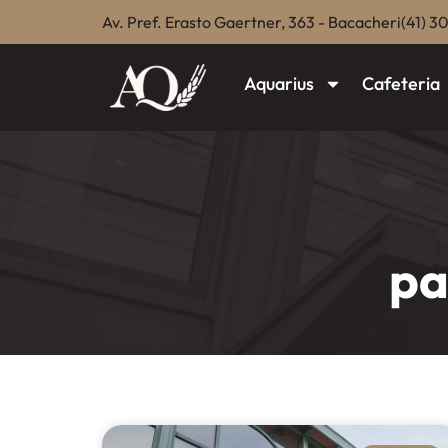
Av. Pref. Erasto Gaertner, 363 - Bacacheri
(41) 3
Aquarius
Cafeteria
pa