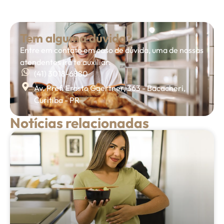
Tem alguma dúvida?
Entre em contato em caso de dúvida, uma de nossas
atendentes irá te auxiliar.
(41) 3018-6880
Av. Pref. Erasto Gaertner, 363 - Bacacheri,
Curitiba - PR
Notícias relacionadas