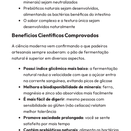
minerais) sejam neutralizados
Prebióticos naturais sejam desenvolvidos,
alimentando as bactérias benéficas do intestino
O sabor complexo e a textura única sejam
desenvolvidos naturalmente
Benefícios Científicos Comprovados
A ciência moderna vem confirmando o que padeiros
artesanais sempre souberam: o pão de fermentação
natural é superior em diversos aspectos.
Possui índice glicêmico mais baixo
: a fermentação
natural reduz a velocidade com que o açúcar entra
na corrente sanguínea, evitando picos de glicose
Melhora a biodisponibilidade de minerais
: ferro,
magnésio e zinco são absorvidos mais facilmente
É mais fácil de digerir
: mesmo pessoas com
sensibilidade ao glúten (não celíacas) relatam
melhor tolerância
Promove saciedade prolongada
: você se sente
satisfeito por mais tempo
Contém prebióticos naturais
: alimenta as bactérias