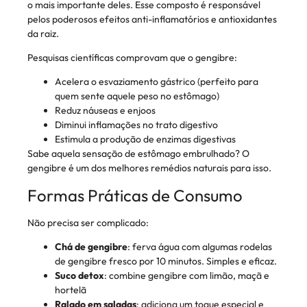
o mais importante deles. Esse composto é responsável
pelos poderosos efeitos anti-inflamatórios e antioxidantes
da raiz.
Pesquisas científicas comprovam que o gengibre:
Acelera o esvaziamento gástrico (perfeito para
quem sente aquele peso no estômago)
Reduz náuseas e enjoos
Diminui inflamações no trato digestivo
Estimula a produção de enzimas digestivas
Sabe aquela sensação de estômago embrulhado? O
gengibre é um dos melhores remédios naturais para isso.
Formas Práticas de Consumo
Não precisa ser complicado:
Chá de gengibre
: ferva água com algumas rodelas
de gengibre fresco por 10 minutos. Simples e eficaz.
Suco detox
: combine gengibre com limão, maçã e
hortelã
Ralado em saladas
: adiciona um toque especial e