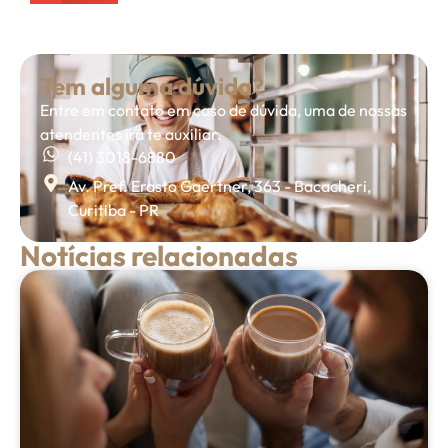
Tem alguma dúvida?
Entre em contato em caso de dúvida, uma de nossas
atendentes irá te auxiliar.
(41) 3018-6880
Av. Pref. Erasto Gaertner, 363 - Bacacheri,
Curitiba - PR
Notícias relacionadas