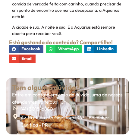
comida de verdade feita com carinho, quando precisar de
um ponto de encontro que nunca decepciona, a Aquarius
está lá.
A cidade é sua. A noite é sua. E a Aquarius está sempre
aberta para receber você
.
Está gostando do conteúdo? Compartilhe!
Facebook
WhatsApp
LinkedIn
Email
Tem alguma dúvida?
Entre em contato em caso de dúvida, uma de nossas
atendentes irá te auxiliar.
(41) 3018-6880
Av. Pref. Erasto Gaertner, 363 - Bacacheri,
Curitiba - PR