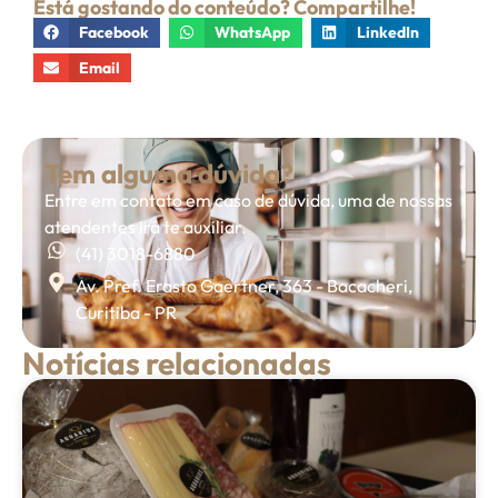
Está gostando do conteúdo? Compartilhe!
Facebook
WhatsApp
LinkedIn
Email
Tem alguma dúvida?
Entre em contato em caso de dúvida, uma de nossas
atendentes irá te auxiliar.
(41) 3018-6880
Av. Pref. Erasto Gaertner, 363 - Bacacheri,
Curitiba - PR
Notícias relacionadas