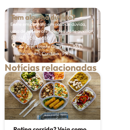
Tem alguma dúvida?
Entre em contato em caso de dúvida,
uma de nossas atendentes irá te auxiliar.
(41) 3018-6880
Av. Pref. Erasto Gaertner, 363 -
Bacacheri, Curitiba - PR
Notícias relacionadas
Rotina corrida? Veja como