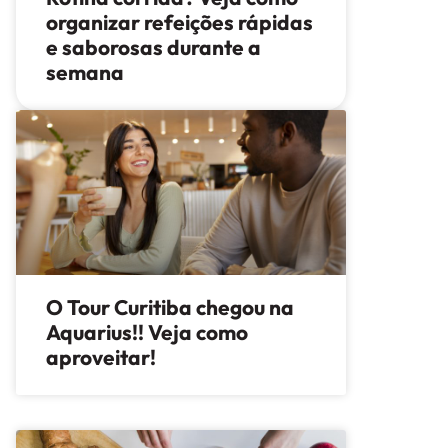
organizar refeições rápidas
e saborosas durante a
semana
O Tour Curitiba chegou na
Aquarius!! Veja como
aproveitar!