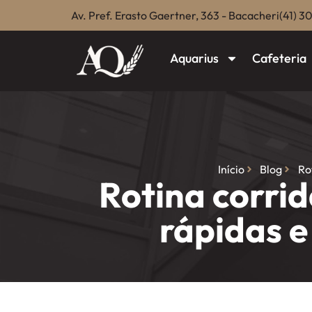
Av. Pref. Erasto Gaertner, 363 - Bacacheri
(41) 3
Aquarius
Cafeteria
Início
Blog
Ro
Rotina corri
rápidas 