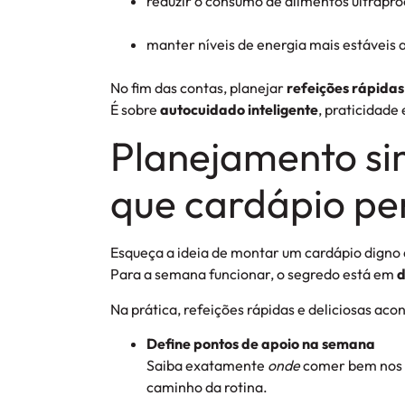
reduzir o consumo de alimentos ultrapr
manter níveis de energia mais estáveis a
No fim das contas, planejar
refeições rápidas
É sobre
autocuidado inteligente
, praticidade
Planejamento si
que cardápio per
Esqueça a ideia de montar um cardápio digno d
Para a semana funcionar, o segredo está em
d
Na prática, refeições rápidas e deliciosas ac
Define pontos de apoio na semana
Saiba exatamente
onde
comer bem nos d
caminho da rotina.