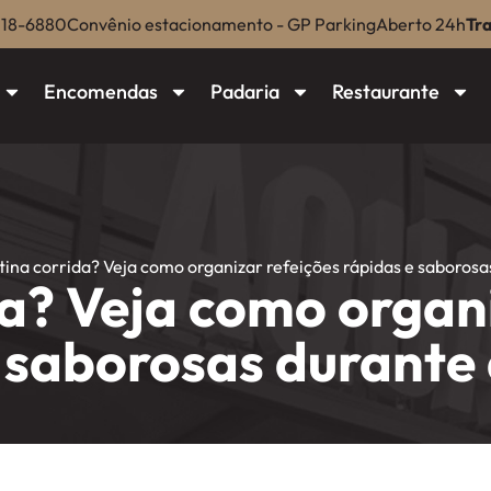
018-6880
Convênio estacionamento - GP Parking
Aberto 24h
Tr
Encomendas
Padaria
Restaurante
tina corrida? Veja como organizar refeições rápidas e saboros
da? Veja como organi
e saborosas durante