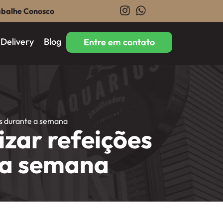
abalhe Conosco
Delivery
Blog
Entre em contato
as durante a semana
zar refeições
 a semana