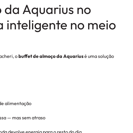
o da Aquarius no
 inteligente no meio
acheri, o
buffet de almoço da Aquarius
é uma solução
 de alimentação
ssa — mas sem atraso
da devolve energia para o resto do dia.