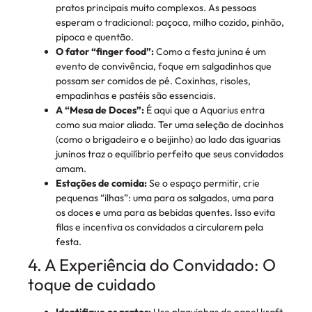
pratos principais muito complexos. As pessoas
esperam o tradicional: paçoca, milho cozido, pinhão,
pipoca e quentão.
O fator “finger food”:
Como a festa junina é um
evento de convivência, foque em salgadinhos que
possam ser comidos de pé. Coxinhas, risoles,
empadinhas e pastéis são essenciais.
A “Mesa de Doces”:
É aqui que a Aquarius entra
como sua maior aliada. Ter uma seleção de docinhos
(como o brigadeiro e o beijinho) ao lado das iguarias
juninos traz o equilíbrio perfeito que seus convidados
amam.
Estações de comida:
Se o espaço permitir, crie
pequenas “ilhas”: uma para os salgados, uma para
os doces e uma para as bebidas quentes. Isso evita
filas e incentiva os convidados a circularem pela
festa.
4. A Experiência do Convidado: O
toque de cuidado
Identifique os pratos:
Use plaquinhas de papel kraft