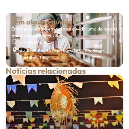
Tem alguma dúvida?
Entre em contato em caso de dúvida, uma de nossas
atendentes irá te auxiliar.
(41) 3018-6880
Av. Pref. Erasto Gaertner, 363 - Bacacheri,
Curitiba - PR
Notícias relacionadas